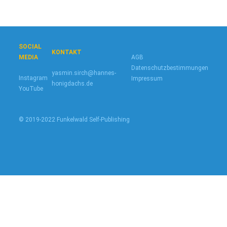
SOCIAL
KONTAKT
AGB
MEDIA
Datenschutzbestimmungen
yasmin.sirch@hannes-
Instagram
Impressum
honigdachs.de
YouTube
© 2019-2022 Funkelwald Self-Publishing